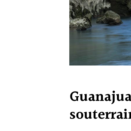
Guanajuat
souterrai