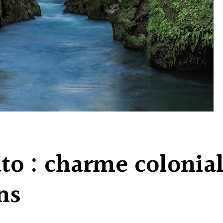
o : charme colonial
ns